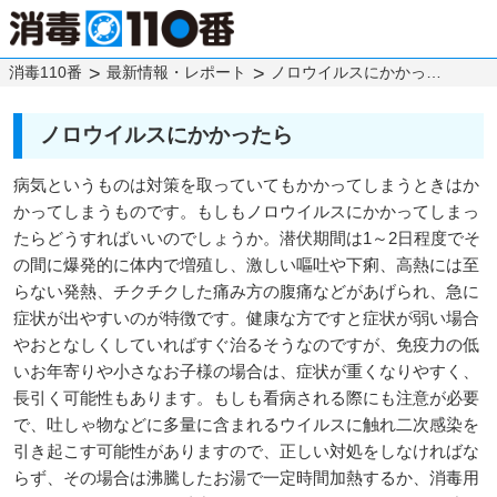
消毒110番
最新情報・レポート
ノロウイルスにかかったら
ノロウイルスにかかったら
病気というものは対策を取っていてもかかってしまうときはか
かってしまうものです。もしもノロウイルスにかかってしまっ
たらどうすればいいのでしょうか。潜伏期間は1～2日程度でそ
の間に爆発的に体内で増殖し、激しい嘔吐や下痢、高熱には至
らない発熱、チクチクした痛み方の腹痛などがあげられ、急に
症状が出やすいのが特徴です。健康な方ですと症状が弱い場合
やおとなしくしていればすぐ治るそうなのですが、免疫力の低
いお年寄りや小さなお子様の場合は、症状が重くなりやすく、
長引く可能性もあります。もしも看病される際にも注意が必要
で、吐しゃ物などに多量に含まれるウイルスに触れ二次感染を
引き起こす可能性がありますので、正しい対処をしなければな
らず、その場合は沸騰したお湯で一定時間加熱するか、消毒用