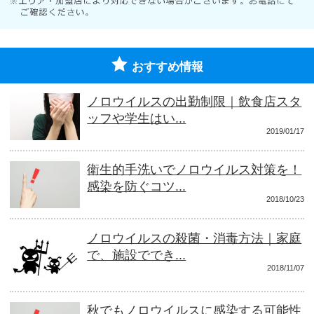
おすすめ情報
ノロウイルスの出勤制限｜飲食店スタ
ッフや学生はい...
2019/01/17
衛生的手洗いでノロウイルス対策を！
感染を防ぐコツ...
2018/10/23
ノロウイルスの殺菌・消毒方法｜家庭
で、施設ででき...
2018/11/07
秋でもノロウイルスに感染する可能性