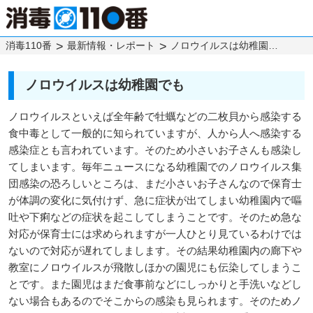
消毒110番
最新情報・レポート
ノロウイルスは幼稚園でも
ノロウイルスは幼稚園でも
ノロウイルスといえば全年齢で牡蠣などの二枚貝から感染する
食中毒として一般的に知られていますが、人から人へ感染する
感染症とも言われています。そのため小さいお子さんも感染し
てしまいます。毎年ニュースになる幼稚園でのノロウイルス集
団感染の恐ろしいところは、まだ小さいお子さんなので保育士
が体調の変化に気付けず、急に症状が出てしまい幼稚園内で嘔
吐や下痢などの症状を起こしてしまうことです。そのため急な
対応が保育士には求められますが一人ひとり見ているわけでは
ないので対応が遅れてしまします。その結果幼稚園内の廊下や
教室にノロウイルスが飛散しほかの園児にも伝染してしまうこ
とです。また園児はまだ食事前などにしっかりと手洗いなどし
ない場合もあるのでそこからの感染も見られます。そのためノ